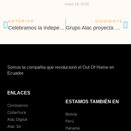
mayo 29, 2026
ANTERIOR
SIGUIENTE
Celebramos la independencia de Guayaquil
Grupo Alac proyecta el futuro del OOH latinoamericano llegando a Panamá
Somos la compañía que revolucionó el Out Of Home en
Ecuador.
ENLACES
ESTAMOS TAMBIÉN EN
Conócenos
Cobertura
Bolivia
Alac Digital
Perú
Alac 3d
Panamá