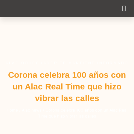
Cobertur
ALAC OOHECUADOR TE MANTIENE INFORMADO
Corona celebra 100 años con
un Alac Real Time que hizo
vibrar las calles
Home
/
Alac news
/
Corona celebra 100 años con un Alac Real
Time que hizo vibrar las calles