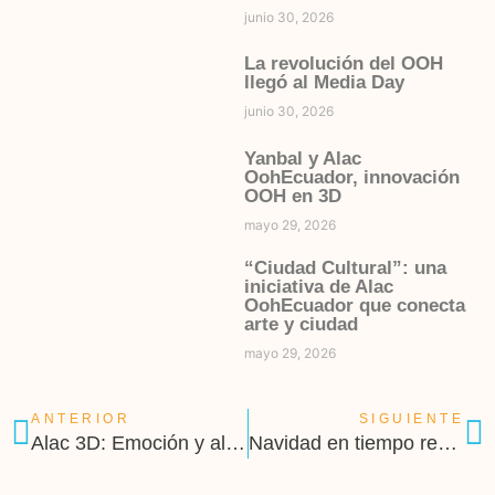
junio 30, 2026
La revolución del OOH
llegó al Media Day
junio 30, 2026
Yanbal y Alac
OohEcuador, innovación
OOH en 3D
mayo 29, 2026
“Ciudad Cultural”: una
iniciativa de Alac
OohEcuador que conecta
arte y ciudad
mayo 29, 2026
ANTERIOR
SIGUIENTE
Alac 3D: Emoción y alto impacto con Banco Pichincha y Visa
Navidad en tiempo real con Chevrolet