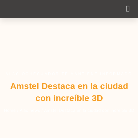
Cobertur
ALAC OOHECUADOR TE MANTIENE INFORMADO
Amstel Destaca en la ciudad
con increíble 3D
Home
/
Alac news
/
Amstel Destaca en la ciudad con increíble 3D