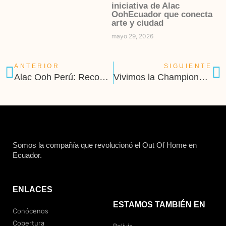
iniciativa de Alac
OohEcuador que conecta
arte y ciudad
mayo 29, 2026
ANTERIOR
SIGUIENTE
Alac Ooh Perú: Reconocidos como Socios Oro en el Mali
Vivimos la Champions en Ecuador
Somos la compañía que revolucionó el Out Of Home en
Ecuador.
ENLACES
ESTAMOS TAMBIÉN EN
Conócenos
Cobertura