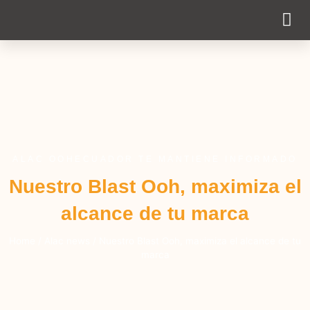
Cobertur
ALAC OOHECUADOR TE MANTIENE INFORMADO
Nuestro Blast Ooh, maximiza el
alcance de tu marca
Home
/
Alac news
/
Nuestro Blast Ooh, maximiza el alcance de tu
marca