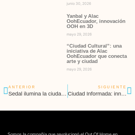
junio 30, 2026
Yanbal y Alac
OohEcuador, innovación
OOH en 3D
mayo 29, 2026
“Ciudad Cultural”: una
iniciativa de Alac
OohEcuador que conecta
arte y ciudad
mayo 29, 2026
ANTERIOR
SIGUIENTE
Sedal ilumina la ciudad con su nueva línea Luminous UV
Ciudad Informada: innovación que conecta a la ciudadanía
Somos la compañía que revolucionó el Out Of Home en