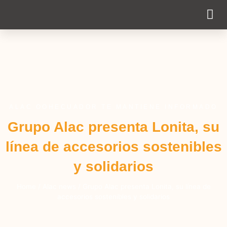
Cobertur
ALAC OOHECUADOR TE MANTIENE INFORMADO
Grupo Alac presenta Lonita, su
línea de accesorios sostenibles
y solidarios
Home
/
Alac news
/
Grupo Alac presenta Lonita, su línea de
accesorios sostenibles y solidarios