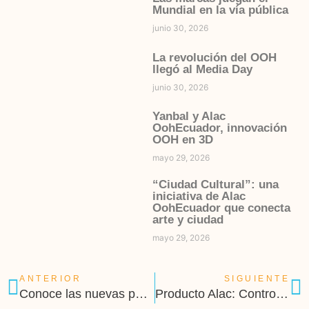
Mundial en la vía pública
junio 30, 2026
La revolución del OOH
llegó al Media Day
junio 30, 2026
Yanbal y Alac
OohEcuador, innovación
OOH en 3D
mayo 29, 2026
“Ciudad Cultural”: una
iniciativa de Alac
OohEcuador que conecta
arte y ciudad
mayo 29, 2026
ANTERIOR
SIGUIENTE
Conoce las nuevas pantallas digitales de Alac OohEcuador
Producto Alac: Control TOohtal