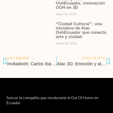
OohEcuador, innovación
OOH en 3D
mayo 29, 2026
“Ciudad Cultural”: una
iniciativa de Alac
OohEcuador que conecta
arte y ciudad
mayo 29, 2026
ANTERIOR
SIGUIENTE
Invitadooh: Carlos Ibarra
Alac 3D: Emoción y alto impacto con Banco Pichincha y Visa
Somos la compañía que revolucionó el Out Of Home en
Ecuador.