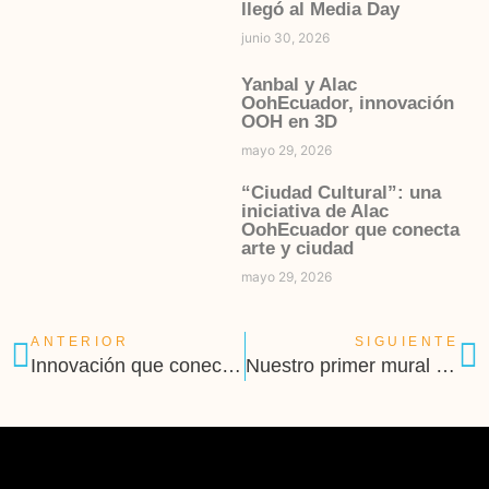
llegó al Media Day
junio 30, 2026
Yanbal y Alac
OohEcuador, innovación
OOH en 3D
mayo 29, 2026
“Ciudad Cultural”: una
iniciativa de Alac
OohEcuador que conecta
arte y ciudad
mayo 29, 2026
ANTERIOR
SIGUIENTE
Innovación que conecta: Alac OohEcuador, presente en el WebCongress
Nuestro primer mural ooh llegó a Quito