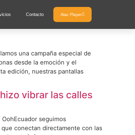
vicios
Contacto
Alac Player
llamos una campaña especial de
onas desde la emoción y el
ta edición, nuestras pantallas
izo vibrar las calles
ac OohEcuador seguimos
 que conectan directamente con las