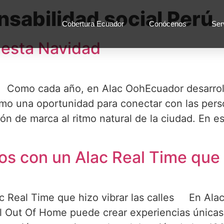
sabilidad social Perú
Cobertura Ecuador
Conócenos
Ser
 esta Navidad
d Como cada año, en Alac OohEcuador desarro
mo una oportunidad para conectar con las pers
n de marca al ritmo natural de la ciudad. En es
s con un Alac Real Time que h
c Real Time que hizo vibrar las calles En Al
l Out Of Home puede crear experiencias únicas