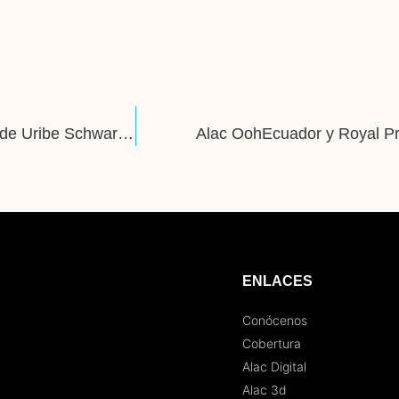
Invitadooh: Vanessa Heredia, Gerente de Marketing de Uribe Schwarzkopf
Alac OohEcuador y Royal Pr
ENLACES
Conócenos
Cobertura
Alac Digital
Alac 3d