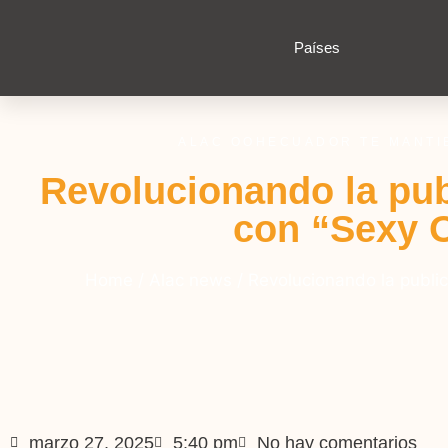
Países
ALAC OOHECUADOR TE MANTI
Revolucionando la pub
con “Sexy
Home
/
Alac news
/
Revolucionando la publi
marzo 27, 2025
5:40 pm
No hay comentarios