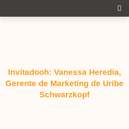
Cobertur
ALAC OOHECUADOR TE MANTIENE INFORMADO
Invitadooh: Vanessa Heredia,
Gerente de Marketing de Uribe
Schwarzkopf
Home
/
Alac news
/
Invitadooh: Vanessa Heredia, Gerente de
Marketing de Uribe Schwarzkopf