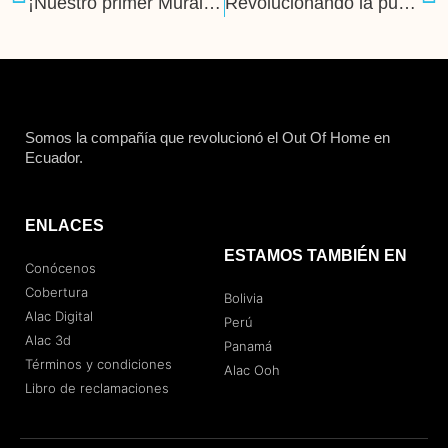
¡Nuestro primer Mural OOH en Quito!
Revolucionando la publicidad exterior con “Sexy OOH”
Somos la compañía que revolucionó el Out Of Home en
Ecuador.
ENLACES
ESTAMOS TAMBIÉN EN
Conócenos
Cobertura
Bolivia
Alac Digital
Perú
Alac 3d
Panamá
Términos y condiciones
Alac Ooh
Libro de reclamaciones