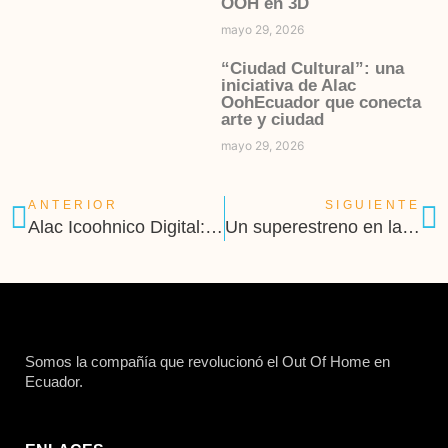
OOH en 3D
mayo 29, 2026
“Ciudad Cultural”: una
iniciativa de Alac
OohEcuador que conecta
arte y ciudad
mayo 29, 2026
ANTERIOR
SIGUIENTE
Alac Icoohnico Digital: Un formato sexy en la ciudad
Un superestreno en la ciudad
Somos la compañía que revolucionó el Out Of Home en
Ecuador.